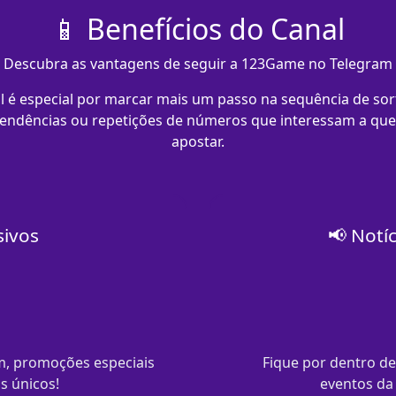
📱 Benefícios do Canal
Descubra as vantagens de seguir a 123Game no Telegram
il é especial por marcar mais um passo na sequência de s
endências ou repetições de números que interessam a quem 
apostar.
sivos
📢 Notí
m, promoções especiais
Fique por dentro d
s únicos!
eventos da