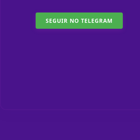
SEGUIR NO TELEGRAM