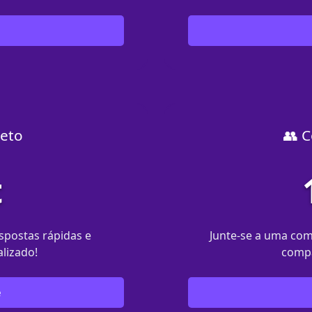
reto
👥 
t
espostas rápidas e
Junte-se a uma com
lizado!
compa
e