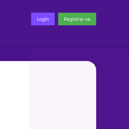
Login
Registrar-se