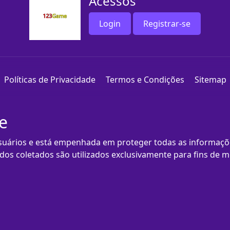
Acessos
Login
Registrar-se
Políticas de Privacidade
Termos e Condições
Sitemap
de
usuários e está empenhada em proteger todas as informaçõ
os coletados são utilizados exclusivamente para fins de m