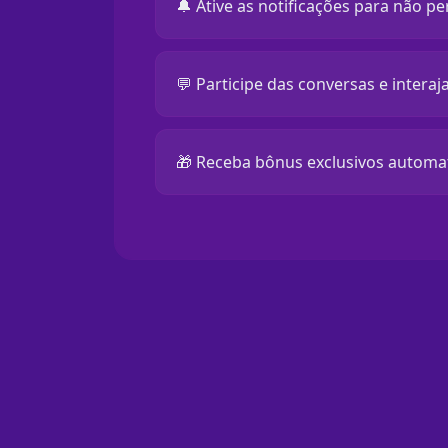
🔔 Ative as notificações para não p
💬 Participe das conversas e interaj
🎁 Receba bônus exclusivos autom