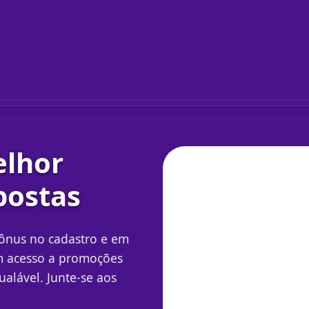
elhor
postas
ônus no cadastro e em
m acesso a promoções
ualável. Junte-se aos