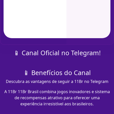
📱 Canal Oficial no Telegram!
📱 Benefícios do Canal
Descubra as vantagens de seguir a 11Br no Telegram
A 11Br 11Br Brasil combina jogos inovadores e sistema
de recompensas atrativo para oferecer uma
experiência irresistível aos brasileiros.