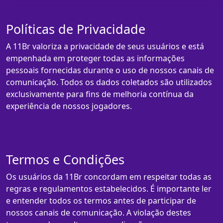
Políticas de Privacidade
A 11Br valoriza a privacidade de seus usuários e está
empenhada em proteger todas as informações
pessoais fornecidas durante o uso de nossos canais de
comunicação. Todos os dados coletados são utilizados
exclusivamente para fins de melhoria contínua da
experiência de nossos jogadores.
Termos e Condições
Os usuários da 11Br concordam em respeitar todas as
regras e regulamentos estabelecidos. É importante ler
e entender todos os termos antes de participar de
nossos canais de comunicação. A violação destes