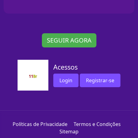
SEGUIR AGORA
Acessos
Login
Registrar-se
Políticas de Privacidade
Termos e Condições
Sitemap