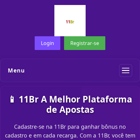
Login
Registrar-se
Menu
📱 11Br A Melhor Plataforma
de Apostas
Cadastre-se na 11Br para ganhar bônus no
cadastro e em cada recarga. Com a 11Br, você tem