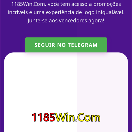
1185Win.Com, você tem acesso a promoções
incríveis e uma experiência de jogo inigualável.
Junte-se aos vencedores agora!
SEGUIR NO TELEGRAM