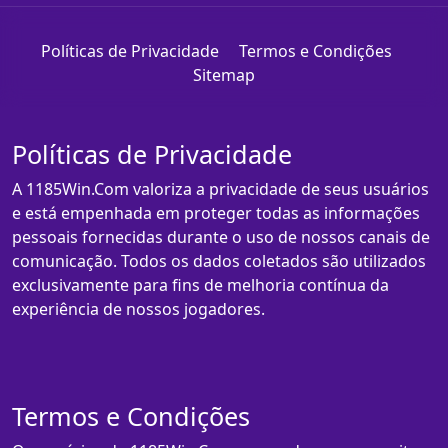
Políticas de Privacidade
Termos e Condições
Sitemap
Políticas de Privacidade
A 1185Win.Com valoriza a privacidade de seus usuários
e está empenhada em proteger todas as informações
pessoais fornecidas durante o uso de nossos canais de
comunicação. Todos os dados coletados são utilizados
exclusivamente para fins de melhoria contínua da
experiência de nossos jogadores.
Termos e Condições