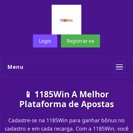
Login
Registrar-se
Menu
📱 1185Win A Melhor
Plataforma de Apostas
Cadastre-se na 1185Win para ganhar bônus no
cadastro e em cada recarga. Com a 1185Win, você