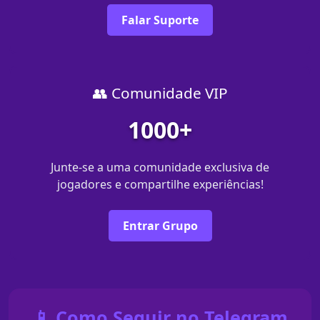
Falar Suporte
👥 Comunidade VIP
1000+
Junte-se a uma comunidade exclusiva de
jogadores e compartilhe experiências!
Entrar Grupo
📱 Como Seguir no Telegram