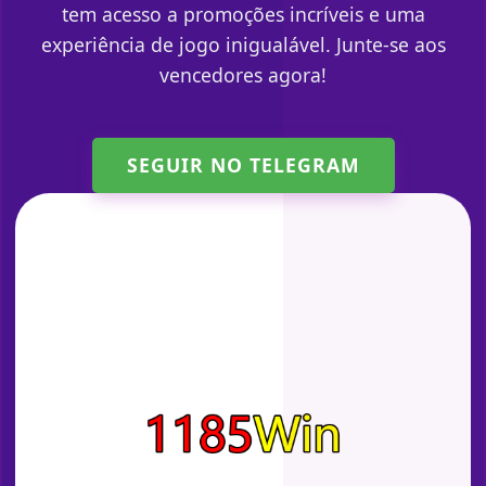
tem acesso a promoções incríveis e uma
experiência de jogo inigualável. Junte-se aos
vencedores agora!
SEGUIR NO TELEGRAM