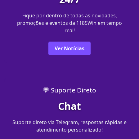
Fique por dentro de todas as novidades,
promoções e eventos da 1185Win em tempo
real!
Ver Notícias
💬 Suporte Direto
Chat
Suporte direto via Telegram, respostas rápidas e
atendimento personalizado!