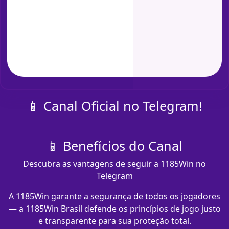
📱 Canal Oficial no Telegram!
📱 Benefícios do Canal
Descubra as vantagens de seguir a 1185Win no
Telegram
A 1185Win garante a segurança de todos os jogadores
— a 1185Win Brasil defende os princípios de jogo justo
e transparente para sua proteção total.