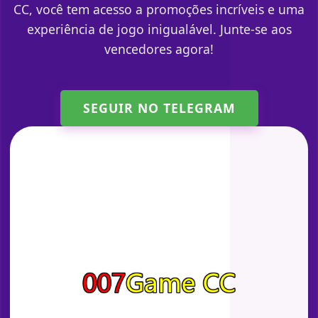
CC, você tem acesso a promoções incríveis e uma
experiência de jogo inigualável. Junte-se aos
vencedores agora!
SEGUIR NO TELEGRAM