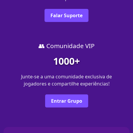
Falar Suporte
👥 Comunidade VIP
1000+
Junte-se a uma comunidade exclusiva de
jogadores e compartilhe experiências!
Entrar Grupo