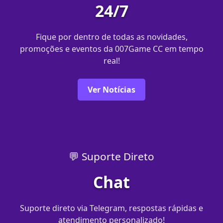
24/7
Fique por dentro de todas as novidades,
promoções e eventos da 007Game CC em tempo
real!
Ver Notícias
💬 Suporte Direto
Chat
Suporte direto via Telegram, respostas rápidas e
atendimento personalizado!