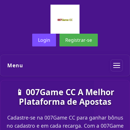
Login
Registrar-se
Menu
📱 007Game CC A Melhor
Plataforma de Apostas
Cadastre-se na 007Game CC para ganhar bônus
no cadastro e em cada recarga. Com a 007Game