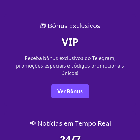
🎁 Bônus Exclusivos
VIP
Receba bônus exclusivos do Telegram,
promoções especiais e códigos promocionais
únicos!
Ver Bônus
📢 Notícias em Tempo Real
24/7