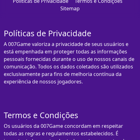
Políticas de Privacidade
Termos e Condições
Sitemap
Políticas de Privacidade
A 007Game valoriza a privacidade de seus usuários e
está empenhada em proteger todas as informações
pessoais fornecidas durante o uso de nossos canais de
comunicação. Todos os dados coletados são utilizados
exclusivamente para fins de melhoria contínua da
experiência de nossos jogadores.
Termos e Condições
Os usuários da 007Game concordam em respeitar
todas as regras e regulamentos estabelecidos. É