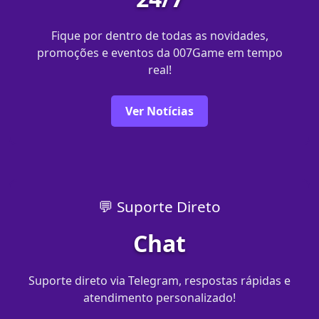
Fique por dentro de todas as novidades,
promoções e eventos da 007Game em tempo
real!
Ver Notícias
💬 Suporte Direto
Chat
Suporte direto via Telegram, respostas rápidas e
atendimento personalizado!